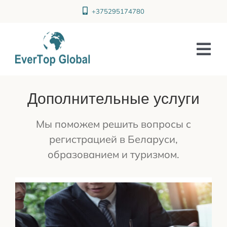
Skip
+375295174780
to
content
Tog
Nav
Дополнительные услуги
ГЛАВНАЯ
УСЛУГИ
Мы поможем решить вопросы с
регистрацией в Беларуси,
О НАС
образованием и туризмом.
КОНТАКТЫ